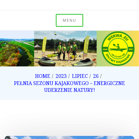
Skip
to
Spływy kajakowe po Odrze i Rudzie
content
MENU
WERWA Group
spływy kajakowe
HOME
2023
LIPIEC
26
PEŁNIA SEZONU KAJAKOWEGO – ENERGICZNE
UDERZENIE NATURY!