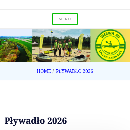
Skip
to
Spływy kajakowe po Odrze i Rudzie
content
MENU
WERWA Group
spływy kajakowe
HOME
PŁYWADŁO 2026
Pływadło 2026